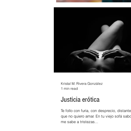
Kristal M. Rivera González
1 min read
Justicia erótica
Te follo con furia, con desprecio, distan
que no quiero amar. En tu viejo sofá sab
me sabe a tristezas...