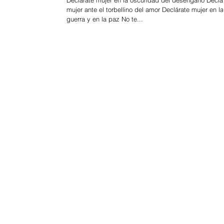
Declárate mujer en la oscuridad del desengaño Declá
mujer ante el torbellino del amor Declárate mujer en la
guerra y en la paz No te...