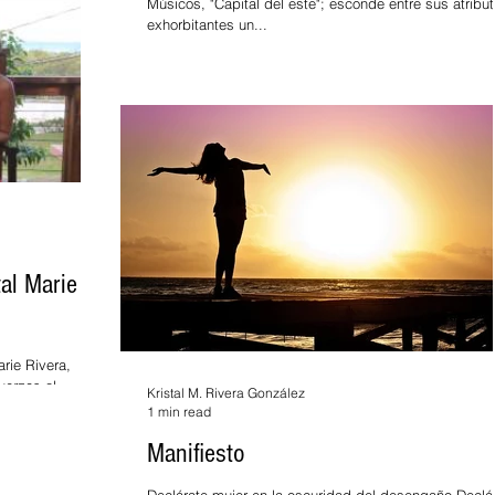
Músicos, "Capital del este"; esconde entre sus atributos
exhorbitantes un...
al Marie
arie Rivera,
uerzos al
Kristal M. Rivera González
1 min read
Manifiesto