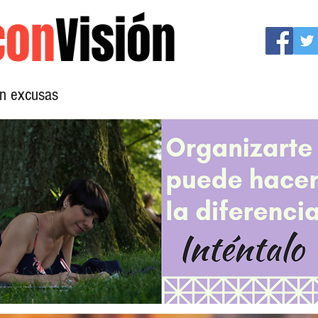
con
Visión
sin excusas
Mujeres con Visión
Conócenos