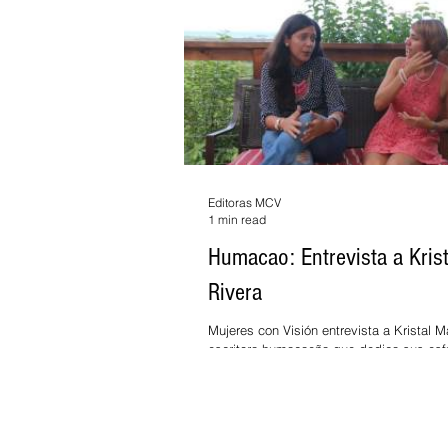
Editoras MCV
1 min read
Humacao: Entrevista a Krist
Rivera
Mujeres con Visión entrevista a Kristal M
escritora humacaeña que dedica sus esf
desarrollo de la cultura en el...