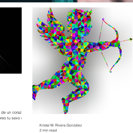
te de un corazón
oreo tu sexo que
Kristal M. Rivera González
2 min read