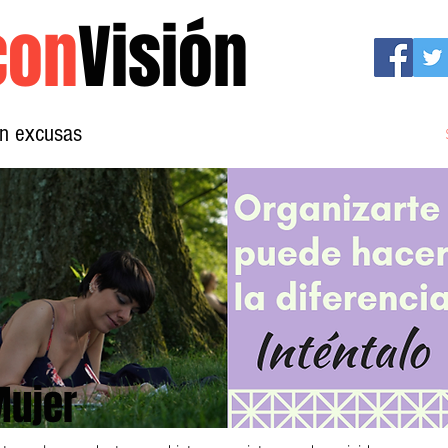
con
Visión
sin excusas
Mujeres con Visión
Conócenos
Mujer