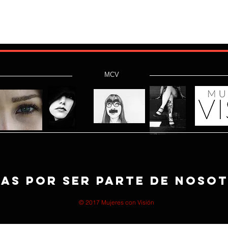
MCV
as por ser parte de noso
© 2017 Mujeres con Visión