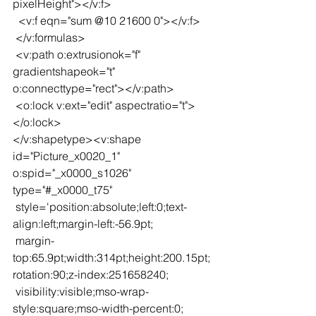
pixelHeight"></v:f>
  <v:f eqn="sum @10 21600 0"></v:f>
 </v:formulas>
 <v:path o:extrusionok="f" 
gradientshapeok="t" 
o:connecttype="rect"></v:path>
 <o:lock v:ext="edit" aspectratio="t">
</o:lock>
</v:shapetype><v:shape 
id="Picture_x0020_1" 
o:spid="_x0000_s1026" 
type="#_x0000_t75"
 style='position:absolute;left:0;text-
align:left;margin-left:-56.9pt;
 margin-
top:65.9pt;width:314pt;height:200.15pt;
rotation:90;z-index:251658240;
 visibility:visible;mso-wrap-
style:square;mso-width-percent:0;