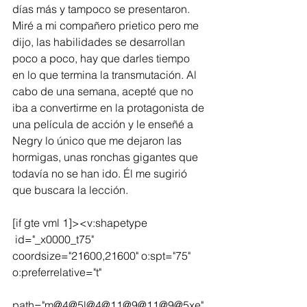
días más y tampoco se presentaron. 
Miré a mi compañero prietico pero me 
dijo, las habilidades se desarrollan 
poco a poco, hay que darles tiempo 
en lo que termina la transmutación. Al 
cabo de una semana, acepté que no 
iba a convertirme en la protagonista de 
una película de acción y le enseñé a 
Negry lo único que me dejaron las 
hormigas, unas ronchas gigantes que 
todavía no se han ido. Él me sugirió 
que buscara la lección.
[if gte vml 1]><v:shapetype
 id="_x0000_t75" 
coordsize="21600,21600" o:spt="75" 
o:preferrelative="t"
path="m@4@5l@4@11@9@11@9@5xe" 