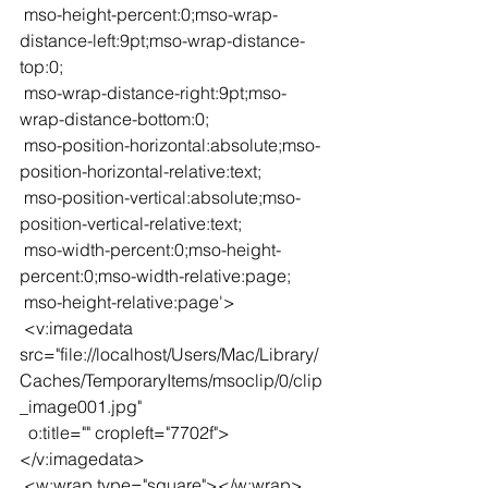
 mso-height-percent:0;mso-wrap-
distance-left:9pt;mso-wrap-distance-
top:0;
 mso-wrap-distance-right:9pt;mso-
wrap-distance-bottom:0;
 mso-position-horizontal:absolute;mso-
position-horizontal-relative:text;
 mso-position-vertical:absolute;mso-
position-vertical-relative:text;
 mso-width-percent:0;mso-height-
percent:0;mso-width-relative:page;
 mso-height-relative:page'>
 <v:imagedata 
src="file://localhost/Users/Mac/Library/
Caches/TemporaryItems/msoclip/0/clip
_image001.jpg"
  o:title="" cropleft="7702f">
</v:imagedata>
 <w:wrap type="square"></w:wrap>