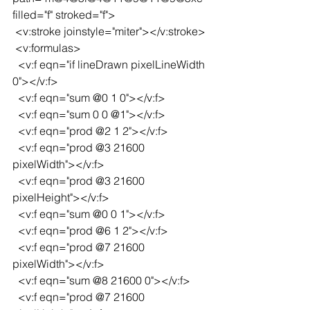
filled="f" stroked="f">
 <v:stroke joinstyle="miter"></v:stroke>
 <v:formulas>
  <v:f eqn="if lineDrawn pixelLineWidth 
0"></v:f>
  <v:f eqn="sum @0 1 0"></v:f>
  <v:f eqn="sum 0 0 @1"></v:f>
  <v:f eqn="prod @2 1 2"></v:f>
  <v:f eqn="prod @3 21600 
pixelWidth"></v:f>
  <v:f eqn="prod @3 21600 
pixelHeight"></v:f>
  <v:f eqn="sum @0 0 1"></v:f>
  <v:f eqn="prod @6 1 2"></v:f>
  <v:f eqn="prod @7 21600 
pixelWidth"></v:f>
  <v:f eqn="sum @8 21600 0"></v:f>
  <v:f eqn="prod @7 21600 