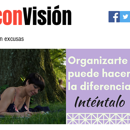
con
Visión
sin excusas
Mujeres con Visión
Conócenos