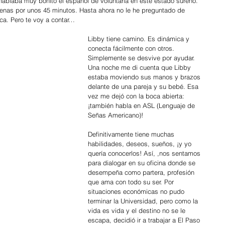
hablaba muy bonito el español de voluntaria en este estado sureño. 
nas por unos 45 minutos. Hasta ahora no le he preguntado de 
ca. Pero te voy a contar…
Libby tiene camino. Es dinámica y 
conecta fácilmente con otros. 
Simplemente se desvive por ayudar.  
Una noche me di cuenta que Libby 
estaba moviendo sus manos y brazos 
delante de una pareja y su bebé. Esa 
vez me dejó con la boca abierta: 
¡también habla en ASL (Lenguaje de 
Señas Americano)! 
Definitivamente tiene muchas 
habilidades, deseos, sueños, ¡y yo 
quería conocerlos! Así, ,nos sentamos 
para dialogar en su oficina donde se 
desempeña como partera, profesión 
que ama con todo su ser. Por 
situaciones económicas no pudo 
terminar la Universidad, pero como la 
vida es vida y el destino no se le 
escapa, decidió ir a trabajar a El Paso 