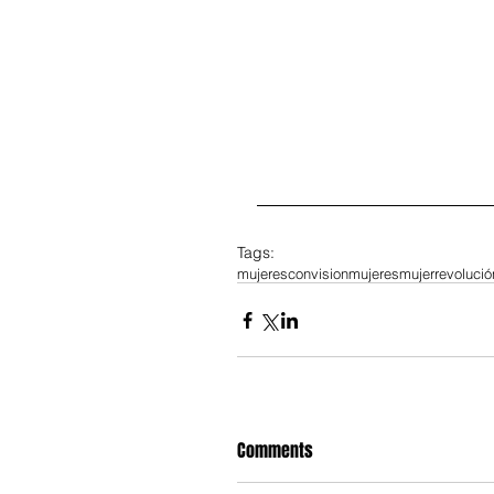
Tags:
mujeresconvision
mujeres
mujer
revolució
Comments