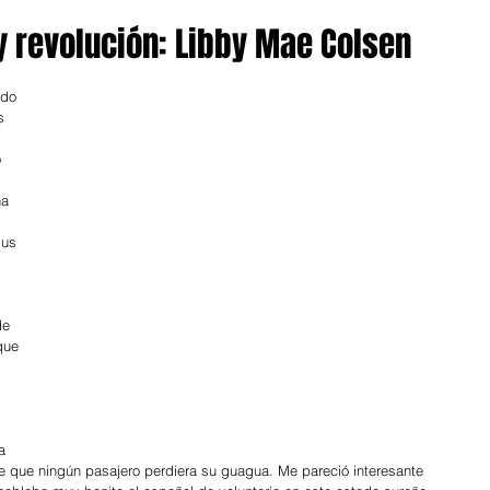
y revolución: Libby Mae Colsen
ado 
s 
 
a 
sus 
de 
que 
 
a 
e que ningún pasajero perdiera su guagua. Me pareció interesante 