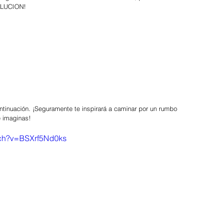
OLUCION!
ntinuación. ¡Seguramente te inspirará a caminar por un rumbo 
e imaginas!
tch?v=BSXrf5Nd0ks