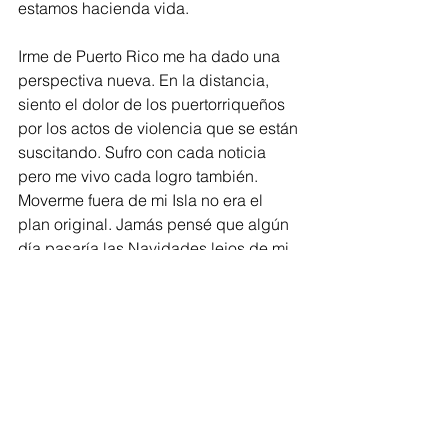
estamos hacienda vida.
Irme de Puerto Rico me ha dado una 
perspectiva nueva. En la distancia, 
siento el dolor de los puertorriqueños 
por los actos de violencia que se están 
suscitando. Sufro con cada noticia 
pero me vivo cada logro también. 
Moverme fuera de mi Isla no era el 
plan original. Jamás pensé que algún 
día pasaría las Navidades lejos de mi 
Isla y de mis seres queridos; mucho 
menos que me comería un tamal en 
lugar de un pastel. Pero así fue. Si no 
llega a ser porque mi hermana me 
envió pasteles por correo,  me 
quedaba sin probar la delicia boricua. 
¡Cuánto los añoraba!