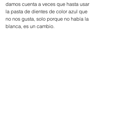
damos cuenta a veces que hasta usar 
la pasta de dientes de color azul que 
no nos gusta, solo porque no había la 
blanca, es un cambio.
IG: @boricuafueradelaisla
Tags:
mujeresconvision
columnistas
columnista
reinvención
Comments
Couldn’t Load Comments