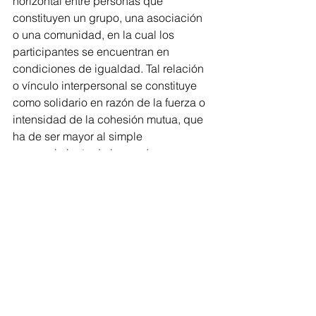
horizontal entre personas que 
constituyen un grupo, una asociación 
o una comunidad, en la cual los 
participantes se encuentran en 
condiciones de igualdad. Tal relación 
o vínculo interpersonal se constituye 
como solidario en razón de la fuerza o 
intensidad de la cohesión mutua, que 
ha de ser mayor al simple 
reconocimiento de la común 
pertenencia a una colectividad.
El valor de la solidaridad se desarrolla 
cuando:
• Escuchamos con simpatía e interés, 
a quien propone alguna mejoría para 
todos.