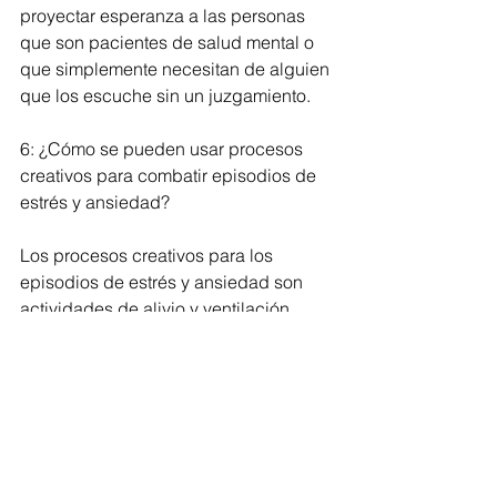
proyectar esperanza a las personas 
que son pacientes de salud mental o 
que simplemente necesitan de alguien 
que los escuche sin un juzgamiento.
6: ¿Cómo se pueden usar procesos 
creativos para combatir episodios de 
estrés y ansiedad?
Los procesos creativos para los 
episodios de estrés y ansiedad son 
actividades de alivio y ventilación 
emocional. Durante estos procesos 
experimento sensaciones de bienestar, 
la creatividad y la imaginación me 
permiten hacer de situaciones 
dolorosas escritos que transforman al 
lector. Pero sobre todo, y lo más 
esencial, es que el proceso creativo a 