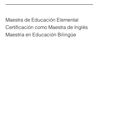
Maestra de Educación Elemental
Certificación como Maestra de Inglés
Maestría en Educación Bilingüe
Tengo 41 años de edad, vivo en 
Yauco, Puerto Rico. Tengo 17 años de 
experiencia como maestra. Tengo tres 
hermosas hijas, y uno  de mis grandes 
sueños es poder escribir un libro 
impactante y exitoso.