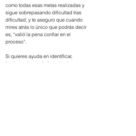
como todas esas metas realizadas y 
sigue sobrepasando dificultad tras 
dificultad, y te aseguro que cuando 
mires atrás lo único que podrás decir 
es, “valió la pena confiar en el 
proceso”.
Si quieres ayuda en identificar, 
implementar y más importante 
mantener hábitos y conductas que te 
lleven a las metas que quieres no 
dudes en contactarme a 
zairdali@gmail.com o por mis redes 
sociales de Instagram y Facebook.
Tags:
mujeresconvision
columnistas
columnista