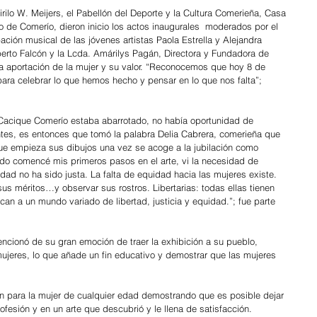
irilo W. Meijers, el Pabellón del Deporte y la Cultura Comerieña, Casa 
 de Comerío, dieron inicio los actos inaugurales  moderados por el 
ipación musical de las jóvenes artistas Paola Estrella y Alejandra 
berto Falcón y la Lcda. Amárilys Pagán, Directora y Fundadora de 
a aportación de la mujer y su valor. “Reconocemos que hoy 8 de 
ara celebrar lo que hemos hecho y pensar en lo que nos falta”; 
a Cacique Comerío estaba abarrotado, no había oportunidad de 
tes, es entonces que tomó la palabra Delia Cabrera, comerieña que 
ue empieza sus dibujos una vez se acoge a la jubilación como 
ndo comencé mis primeros pasos en el arte, vi la necesidad de 
ad no ha sido justa. La falta de equidad hacia las mujeres existe. 
r sus méritos…y observar sus rostros. Libertarias: todas ellas tienen 
can a un mundo variado de libertad, justicia y equidad.”; fue parte 
ncionó de su gran emoción de traer la exhibición a su pueblo, 
ujeres, lo que añade un fin educativo y demostrar que las mujeres 
ón para la mujer de cualquier edad demostrando que es posible dejar 
ofesión y en un arte que descubrió y le llena de satisfacción.