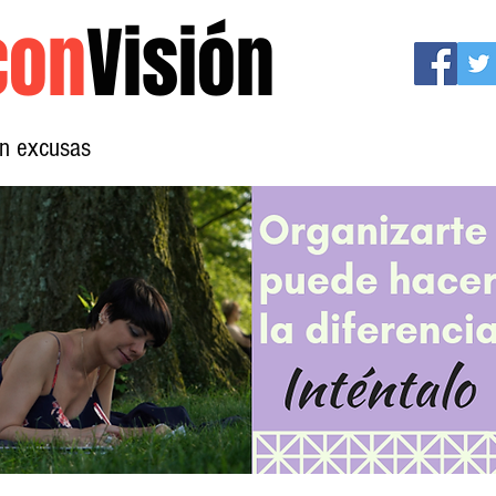
con
Visión
sin excusas
Mujeres con Visión
Conócenos