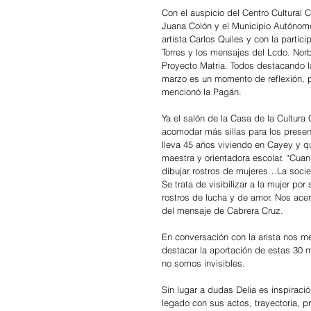
Con el auspicio del Centro Cultural C
Juana Colón y el Municipio Autónomo
artista Carlos Quiles y con la partic
Torres y los mensajes del Lcdo. Nor
Proyecto Matria. Todos destacando l
marzo es un momento de reflexión, p
mencionó la Pagán.
Ya el salón de la Casa de la Cultur
acomodar más sillas para los presen
lleva 45 años viviendo en Cayey y q
maestra y orientadora escolar. “Cua
dibujar rostros de mujeres…La socied
Se trata de visibilizar a la mujer po
rostros de lucha y de amor. Nos acer
del mensaje de Cabrera Cruz.
En conversación con la arista nos me
destacar la aportación de estas 30 m
no somos invisibles.
Sin lugar a dudas Delia es inspiraci
legado con sus actos, trayectoria, pr