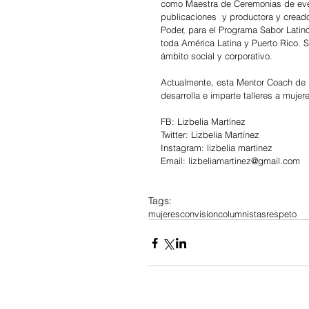
como Maestra de Ceremonias de event
publicaciones  y productora y cread
Poder, para el Programa Sabor Latin
toda América Latina y Puerto Rico.
ámbito social y corporativo.
Actualmente, esta Mentor Coach de De
desarrolla e imparte talleres a muje
FB: Lizbelia Martínez
Twitter: Lizbelia Martínez
Instagram: lizbelia martinez
Email: lizbeliamartinez@gmail.com
Tags:
mujeresconvision
columnistas
respeto