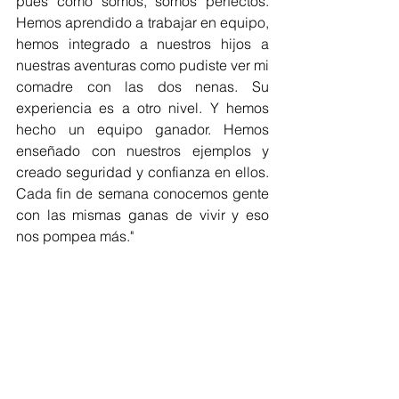
pues como somos, somos perfectos. 
Hemos aprendido a trabajar en equipo, 
hemos integrado a nuestros hijos a 
nuestras aventuras como pudiste ver mi 
comadre con las dos nenas. Su 
experiencia es a otro nivel. Y hemos 
hecho un equipo ganador. Hemos 
enseñado con nuestros ejemplos y 
creado seguridad y confianza en ellos. 
Cada fin de semana conocemos gente 
con las mismas ganas de vivir y eso 
nos pompea más."
Leí esto y mis ojos se llenaron de 
lágrimas.  Una mujer fuerte, valiente, 
atrevida, una maravilla de mujer.  En 
Taty pude reconocer que, a pesar de 
que mi historia no se compara con la 
de ella, yo también tengo miedos que 