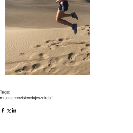
Tags:
mujeresconvision
viajes
zairdalí