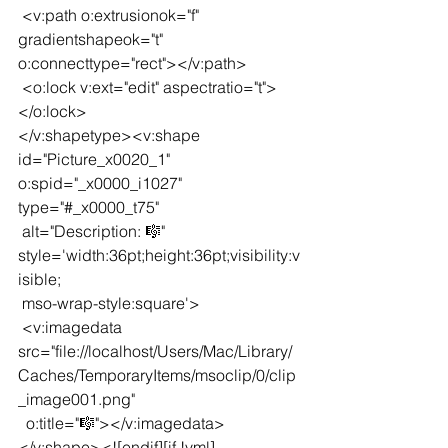
 <v:path o:extrusionok="f" 
gradientshapeok="t" 
o:connecttype="rect"></v:path>
 <o:lock v:ext="edit" aspectratio="t">
</o:lock>
</v:shapetype><v:shape 
id="Picture_x0020_1" 
o:spid="_x0000_i1027" 
type="#_x0000_t75"
 alt="Description: 🎼" 
style='width:36pt;height:36pt;visibility:v
isible;
 mso-wrap-style:square'>
 <v:imagedata 
src="file://localhost/Users/Mac/Library/
Caches/TemporaryItems/msoclip/0/clip
_image001.png"
  o:title="🎼"></v:imagedata>
</v:shape><![endif][if !vml]