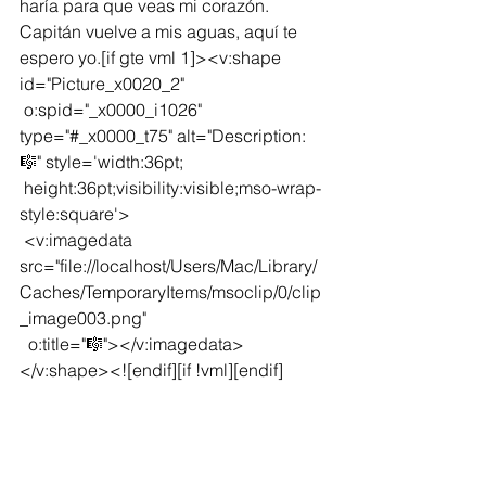
haría para que veas mi corazón. 
Capitán vuelve a mis aguas, aquí te 
espero yo.[if gte vml 1]><v:shape 
id="Picture_x0020_2"
 o:spid="_x0000_i1026" 
type="#_x0000_t75" alt="Description: 
🎼" style='width:36pt;
 height:36pt;visibility:visible;mso-wrap-
style:square'>
 <v:imagedata 
src="file://localhost/Users/Mac/Library/
Caches/TemporaryItems/msoclip/0/clip
_image003.png"
  o:title="🎼"></v:imagedata>
</v:shape><![endif][if !vml][endif]
No era fácil extrañarle tanto pero, ¿qué 
podía hacer yo?