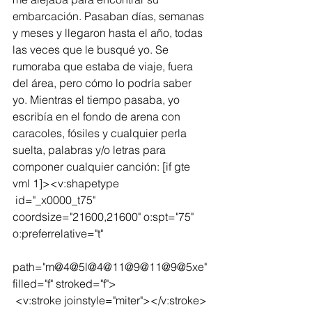
embarcación. Pasaban días, semanas 
y meses y llegaron hasta el año, todas 
las veces que le busqué yo. Se 
rumoraba que estaba de viaje, fuera 
del área, pero cómo lo podría saber 
yo. Mientras el tiempo pasaba, yo 
escribía en el fondo de arena con 
caracoles, fósiles y cualquier perla 
suelta, palabras y/o letras para 
componer cualquier canción: [if gte 
vml 1]><v:shapetype
 id="_x0000_t75" 
coordsize="21600,21600" o:spt="75" 
o:preferrelative="t"
path="m@4@5l@4@11@9@11@9@5xe" 
filled="f" stroked="f">
 <v:stroke joinstyle="miter"></v:stroke>