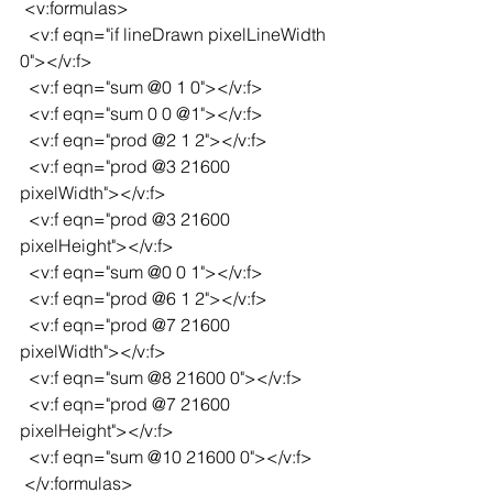
 <v:formulas>
  <v:f eqn="if lineDrawn pixelLineWidth 
0"></v:f>
  <v:f eqn="sum @0 1 0"></v:f>
  <v:f eqn="sum 0 0 @1"></v:f>
  <v:f eqn="prod @2 1 2"></v:f>
  <v:f eqn="prod @3 21600 
pixelWidth"></v:f>
  <v:f eqn="prod @3 21600 
pixelHeight"></v:f>
  <v:f eqn="sum @0 0 1"></v:f>
  <v:f eqn="prod @6 1 2"></v:f>
  <v:f eqn="prod @7 21600 
pixelWidth"></v:f>
  <v:f eqn="sum @8 21600 0"></v:f>
  <v:f eqn="prod @7 21600 
pixelHeight"></v:f>
  <v:f eqn="sum @10 21600 0"></v:f>
 </v:formulas>