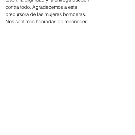
contra todo. Agradecemos a esta 
precursora de las mujeres bomberas. 
Nos sentimos honradas de reconocer 
a Evie Maldonado González como 
nuestra Mujer con Visión para la 
portada de diciembre.
¡Gracias, Evie, por hacerme sentir 
orgullosa de ser mujer! Tu ejemplo me 