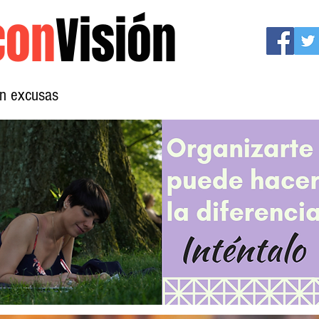
con
Visión
sin excusas
Mujeres con Visión
Conócenos