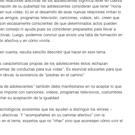
tes relaciones afectivas de los adolescentes significa tener en cuenta 
rmación de su pubertad los adolescentes consideran que tener “novia 
en sus vidas; b) en el desarrollo de esas nuevas relaciones imitan lo 
sus amigos, programas televisión, canciones, videos, etc. creen que 
c) son escasamente conscientes de que determinados actos pueden 
piden consejo ni ayuda pues se consideran preparados para llevar a 
ctivas. Luego, podemos concluir que existe una falta de formación en 
ón afectiva y en cómo vivirla.
n cuenta, resulta sencillo describir qué hacer en este tema.
as características propias de los adolescentes éstos rechazan 
normas de conductas para sus vidas”. Es esencial educarles para que 
 obviar, la existencia de “piedras en el camino”.
ía de adolescentes” también debe manifestarse en no aceptar lo que 
les impone con canciones, videos, programas televisivos, costumbres 
trar su aceptación de la igualdad.
tecnológicos existentes que les ayuden a distinguir los errores –
s afectivas. Y “acompañarles en su caminar afectivo” con la 
 en el tema, expertos que no “riñan” sino que aconsejen cómo vivir el 