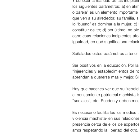
Y conocer la realidad de las incipien
los siguientes parámetros: a) en afi
o pareja” es un elemento importante 
que ven a su alrededor: su familia, 
lo “bueno” es dominar a la mujer; 
constituir delito; d) por último, no 
cabo esas relaciones incipientes afe
igualdad, en qué significa una relaci
Señalados estos parámetros a tener e
Ser positivos en la educación. Por l
“injerencias y establecimientos de 
aprendan a quererse más y mejor. Sin
Hay que hacerles ver que su “rebeld
el pensamiento patriarcal-machista 
“sociales”, etc. Pueden y deben mos
Es necesario facilitarles los medios 
violencia machista- en sus relacione
presencia cerca de ellos de expertos
amor respetando la libertad del otro.