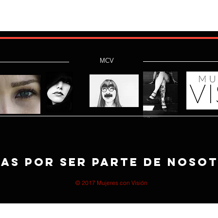
MCV
as por ser parte de noso
© 2017 Mujeres con Visión