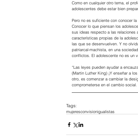
Como en cualquier otro tema, el prof
adolescentes debe estar bien prepa
Pero no es suficiente con conocer la 
Conocer lo que piensan los adolesce
sus ideas respecto a las relaciones 
características propias de la adoles
las que se desenvuelven. Y no olvi
patriarcal-machista, en una sociedad
conflictos. El adolescente no es un 
“Las leyes pueden ayudar a encauzar
(Martin Luther King) ¡Y enseñar a lo
otro, es comenzar a cambiar la desi
comprometerse en el cambio social.
Tags:
mujeresconvision
igualistas