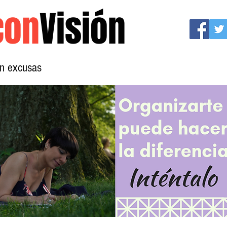
con
Visión
sin excusas
Mujeres con Visión
Conócenos