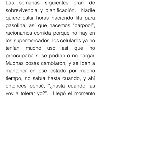
Las semanas siguientes eran de 
sobrevivencia y planificación.  Nadie 
quiere estar horas haciendo fila para 
gasolina, así que hacemos “carpool”, 
racionamos comida porque no hay en 
los supermercados, los celulares ya no 
tenían mucho uso así que no 
preocupaba si se podían o no cargar. 
Muchas cosas cambiaron, y se iban a 
mantener en ese estado por mucho 
tiempo, no sabía hasta cuando, y ahí 
entonces pensé, “¿hasta cuando las 
voy a tolerar yo?”.  Llegó el momento 
de tomar una decisión y dar un paso 
que no pensé tomaría. Un miedo 
ca#%@*& tuve cuando tenía las 
alternativas en mi cabeza, pero debía 
accionar. En las próximas semanas 
llegaría una jíbara a nuyol...