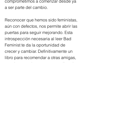
comprometimos a comenzar desde ya 
a ser parte del cambio.
Reconocer que hemos sido feministas, 
aún con defectos, nos permite abrir las 
puertas para seguir mejorando. Esta 
introspección necesaria al leer Bad 
Feminist te da la oportunidad de 
crecer y cambiar. Definitivamente un 
libro para recomendar a otras amigas, 
que tiene muchos temas para discutir 
con amistades y familiares.  Bad 
Feminist habla mucho sobre el rol de 
la mujer perpetuando el machismo y te 
lleva a comprometerte para hacer los 
cambios desde donde estás.
Nos vemos el martes, 25 de abril de 
2017 en Macchiato Boutique Coffee 