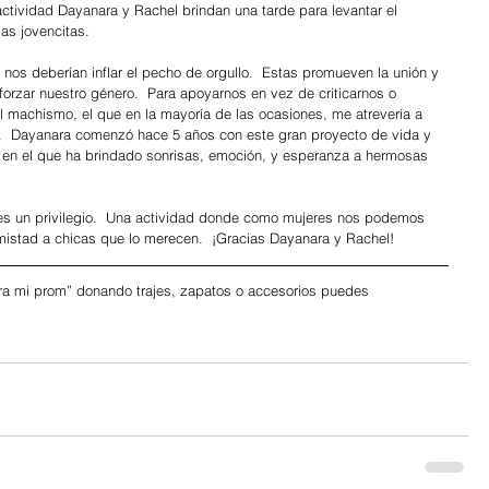
ctividad Dayanara y Rachel brindan una tarde para levantar el 
sas jovencitas.
 nos deberían inflar el pecho de orgullo.  Estas promueven la unión y 
orzar nuestro género.  Para apoyarnos en vez de criticarnos o 
l machismo, el que en la mayoría de las ocasiones, me atrevería a 
.  Dayanara comenzó hace 5 años con este gran proyecto de vida y 
 en el que ha brindado sonrisas, emoción, y esperanza a hermosas 
a es un privilegio.  Una actividad donde como mujeres nos podemos 
 amistad a chicas que lo merecen.  ¡Gracias Dayanara y Rachel!
ra mi prom” donando trajes, zapatos o accesorios puedes 