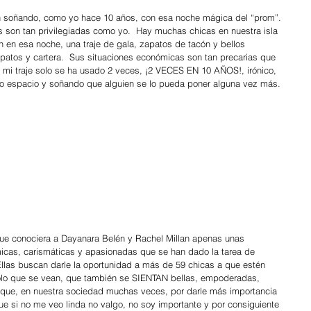
 soñando, como yo hace 10 años, con esa noche mágica del “prom”. 
s son tan privilegiadas como yo.  Hay muchas chicas en nuestra isla 
n en esa noche, una traje de gala, zapatos de tacón y bellos 
patos y cartera.  Sus situaciones económicas son tan precarias que 
o, mi traje solo se ha usado 2 veces, ¡2 VECES EN 10 AÑOS!, irónico, 
do espacio y soñando que alguien se lo pueda poner alguna vez más. 
ue conociera a Dayanara Belén y Rachel Millan apenas unas 
icas, carismáticas y apasionadas que se han dado la tarea de 
Ellas buscan darle la oportunidad a más de 59 chicas a que estén 
sólo que se vean, que también se SIENTAN bellas, empoderadas, 
orque, en nuestra sociedad muchas veces, por darle más importancia 
e si no me veo linda no valgo, no soy importante y por consiguiente 