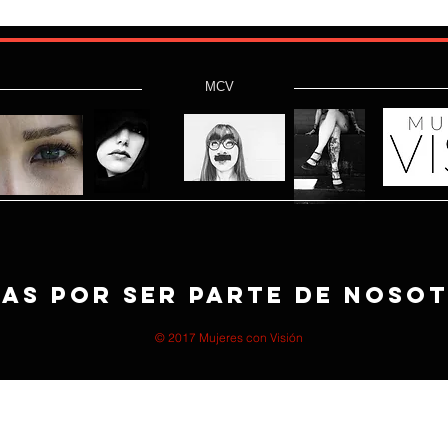
MCV
as por ser parte de noso
© 2017 Mujeres con Visión