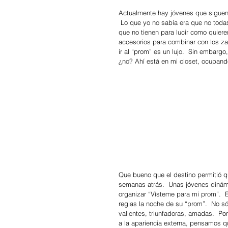
Actualmente hay jóvenes que siguen
 Lo que yo no sabía era que no toda
que no tienen para lucir como quiere
accesorios para combinar con los za
ir al “prom” es un lujo.  Sin embarg
¿no? Ahí está en mi closet, ocupan
Que bueno que el destino permitió q
semanas atrás.  Unas jóvenes dinám
organizar “Vísteme para mi prom”.  
regias la noche de su “prom”.  No 
valientes, triunfadoras, amadas.  P
a la apariencia externa, pensamos qu