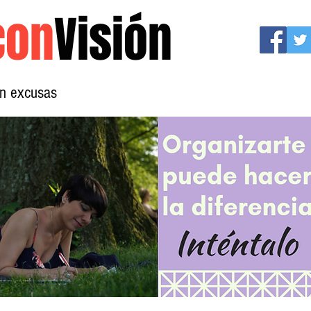
con
Visión
sin excusas
Mujeres con Visión
Conócenos