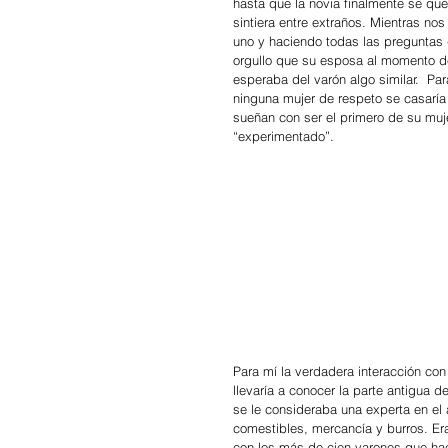
hasta que la novia finalmente se qu
sintiera entre extraños. Mientras no
uno y haciendo todas las preguntas 
orgullo que su esposa al momento de
esperaba del varón algo similar.  Pa
ninguna mujer de respeto se casaría
sueñan con ser el primero de su muje
“experimentado”.
Para mí la verdadera interacción con
llevaría a conocer la parte antigua d
se le consideraba una experta en el 
comestibles, mercancía y burros. Er
con los más de cien varones que ha