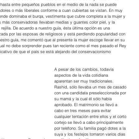
 hasta entre pequeños pueblos en el medio de la nada se puede 
ores o más liberales conforme a cuan cubiertas se vistan. En muy 
onde dominaba el burqa, vestimenta que cubre completa a la mujer y 
as más conservadoras llevaban medias y guantes color piel, y la 
 rejilla. De acuerdo a nuestro guía, ésta última opción es una 
ada por las esposas de religiosos y está perdiendo popularidad con 
estro guía, me comentó que al presente la mujer escoge llevar en su 
 cual no debe sorprender pues tan reciente como el mes pasado el Rey 
ndicativo de que el país se está alejando del conservacionismo 
A pesar de los cambios, todavía 
aspectos de la vida cotidiana 
aparentan ser muy tradicionales. 
Rashid, sólo llevaba un mes de casado 
con una candidata preseleccionada por 
su mamá y la cual él sólo había 
aprobado. El matrimonio se llevó a 
cabo en tres meses para evitar 
cualquier tentación entre ellos y el corto 
cortejo se llevó a cabo principalmente 
por teléfono. Su familia pagó dotes a la 
suya y los festejos tomaron varios días 