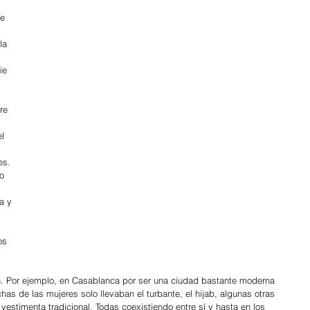
e 
la 
ie 
 
 
re 
l 
es. 
o 
a y 
os 
n. Por ejemplo, en Casablanca por ser una ciudad bastante moderna 
has de las mujeres solo llevaban el turbante, el hijab, algunas otras 
vestimenta tradicional. Todas coexistiendo entre sí y hasta en los 