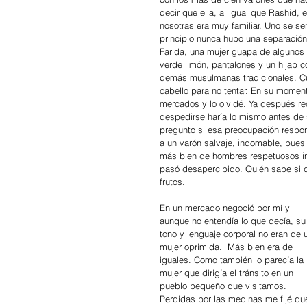
decir que ella, al igual que Rashid,
nosotras era muy familiar. Uno se se
principio nunca hubo una separación
Farida, una mujer guapa de algunos 
verde limón, pantalones y un hijab 
demás musulmanas tradicionales. Cua
cabello para no tentar. En su moment
mercados y lo olvidé. Ya después rec
despedirse haría lo mismo antes de 
pregunto si esa preocupación respond
a un varón salvaje, indomable, pues
más bien de hombres respetuosos inc
pasó desapercibido. Quién sabe si 
frutos. 
En un mercado negoció por mí y 
aunque no entendía lo que decía, su
tono y lenguaje corporal no eran de 
mujer oprimida.  Más bien era de 
iguales. Como también lo parecía la 
mujer que dirigía el tránsito en un 
pueblo pequeño que visitamos. 
Perdidas por las medinas me fijé qu