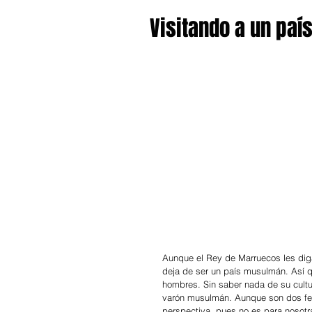
Visitando a un pa
Aunque el Rey de Marruecos les diga
deja de ser un país musulmán. Así qu
hombres. Sin saber nada de su cultu
varón musulmán. Aunque son dos fen
perspectiva, pues no es para nosotr