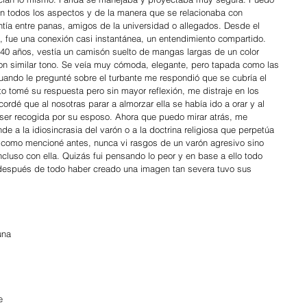
 en todos los aspectos y de la manera que se relacionaba con 
ntía entre panas, amigos de la universidad o allegados. Desde el 
, fue una conexión casi instantánea, un entendimiento compartido. 
40 años, vestía un camisón suelto de mangas largas de un color 
con similar tono. Se veía muy cómoda, elegante, pero tapada como las 
ndo le pregunté sobre el turbante me respondió que se cubría el 
o tomé su respuesta pero sin mayor reflexión, me distraje en los 
ordé que al nosotras parar a almorzar ella se había ido a orar y al 
ser recogida por su esposo. Ahora que puedo mirar atrás, me 
e a la idiosincrasia del varón o a la doctrina religiosa que perpetúa 
 como mencioné antes, nunca vi rasgos de un varón agresivo sino 
luso con ella. Quizás fui pensando lo peor y en base a ello todo 
después de todo haber creado una imagen tan severa tuvo sus 
 
una 
e 