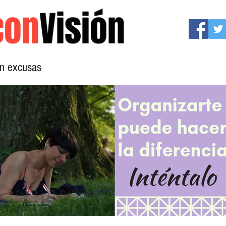
con
Visión
sin excusas
Mujeres con Visión
Conócenos