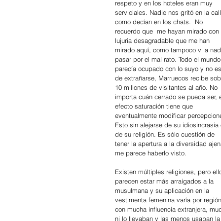
respeto y en los hoteles eran muy 
serviciales. Nadie nos gritó en la call
como decían en los chats.  No 
recuerdo que  me hayan mirado con 
lujuria desagradable que me han 
mirado aquí, como tampoco vi a nad
pasar por el mal rato. Todo el mundo
parecía ocupado con lo suyo y no es
de extrañarse, Marruecos recibe sob
10 millones de visitantes al año. No 
importa cuán cerrado se pueda ser, e
efecto saturación tiene que 
eventualmente modificar percepcion
Esto sin alejarse de su idiosincrasia 
de su religión. Es sólo cuestión de 
tener la apertura a la diversidad ajen
me parece haberlo visto.
Existen múltiples religiones, pero ell
parecen estar más arraigados a la 
musulmana y su aplicación en la 
vestimenta femenina varía por regió
con mucha influencia extranjera, muc
ni lo llevaban y las menos usaban la 