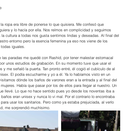
e 
la ropa era libre de ponerse lo que quisiera. Me confesó que 
iera y lo hacía por ella. Nos reímos en complicidad y seguimos 
 cultura a todas nos gusta sentirnos lindas y deseadas. Al final del 
estro entorno pero la esencia femenina ya eso nos viene de los 
todas iguales.
e las paradas me quedé con Rashid, por tener malestar estomacal 
por unos estudios de grabación. En su momento tuve que usar el 
 y me señaló la puerta. Tan pronto entré, él cogió el cubículo de al 
nisex. El podía escucharme y yo a él. Ya lo habíamos visto en un 
isitamos dónde los baños de varones eran a la entrada y al final del 
mujeres. Había que pasar por los de ellos para llegar al nuestro. Un 
que llevé. Lo que no hace sentido pues yo desde los noventas iba a 
baños eran unisex y nunca lo vi mal. Por el contrario lo encontraba 
para usar los sanitarios. Pero como ya estaba prejuiciada, al verlo 
dad, me sorprendió muchísimo.