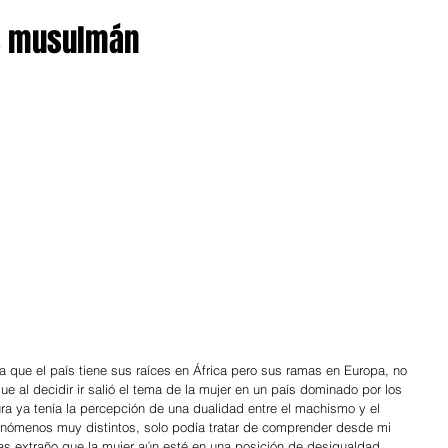
ís musulmán
 que el país tiene sus raíces en África pero sus ramas en Europa, no 
e al decidir ir salió el tema de la mujer en un país dominado por los 
ra ya tenía la percepción de una dualidad entre el machismo y el 
ómenos muy distintos, solo podía tratar de comprender desde mi 
as extraño que la mujer aún esté en una posición de desigualdad, 