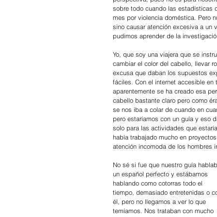
sobre todo cuando las estadísticas d
mes por violencia doméstica. Pero nu
sino causar atención excesiva a un 
pudimos aprender de la investigación
Yo, que soy una viajera que se inst
cambiar el color del cabello, llevar
excusa que daban los supuestos exp
fáciles. Con el internet accesible en
aparentemente se ha creado esa perce
cabello bastante claro pero como é
se nos iba a colar de cuando en cua
pero estaríamos con un guía y eso da
solo para las actividades que estar
había trabajado mucho en proyectos
atención incomoda de los hombres i
No sé si fue que nuestro guía habla
un español perfecto y estábamos 
hablando como cotorras todo el 
tiempo, demasiado entretenidas o c
él, pero no llegamos a ver lo que 
temíamos. Nos trataban con mucho 