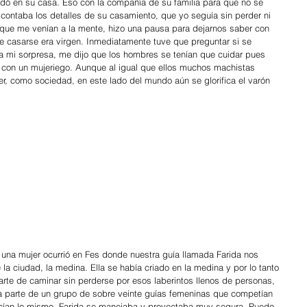
edó en su casa. Eso con la compañía de su familia para que no se 
s contaba los detalles de su casamiento, que yo seguía sin perder ni 
que me venían a la mente, hizo una pausa para dejarnos saber con 
 casarse era virgen. Inmediatamente tuve que preguntar si se 
ra mi sorpresa, me dijo que los hombres se tenían que cuidar pues 
 con un mujeriego. Aunque al igual que ellos muchos machistas 
r, como sociedad, en este lado del mundo aún se glorifica el varón 
 una mujer ocurrió en Fes donde nuestra guía llamada Farida nos 
e la ciudad, la medina. Ella se había criado en la medina y por lo tanto 
arte de caminar sin perderse por esos laberintos llenos de personas, 
a parte de un grupo de sobre veinte guías femeninas que competían 
cían lo mismo. Farida se manejaba y proyectaba muy segura. Puedo 