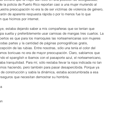
e la policía de Puerto Rico reportan casi a una mujer muriendo al 
estra preocupación no era la de ser víctimas de violencia de género, 
varón de aparente respuesta rápida o por lo menos fue lo que 
 que hicimos por internet.
ruye, estaba dejando saber a mis compañeras que se tenían que 
 ropa suelta y preferiblemente usar camisas de mangas tres cuartos. La 
ertos es que para los marroquíes las norteamericanas son mujeres 
 todas partes y la cantidad de páginas pornográficas gratis, 
pción de las rubias. Entre nosotras, sólo una tenía el color del 
ramos boricuas no era de mayor preocupación. Claro, sabíamos que 
ndo el spanglish e íbamos con el pasaporte azul, el norteamericano, 
ba tranquilidad. Para mí, sólo restaba llevar la ropa indicada no tan 
íamos haciendo, pero también para pasar desapercibida. Porque ya 
 de construcción y sabía la dinámica, estaba acostumbrada a esa 
nseguros que necesitan demostrar su hombría.
ba 
on 