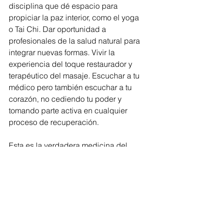
disciplina que dé espacio para 
propiciar la paz interior, como el yoga 
o Tai Chi. Dar oportunidad a 
profesionales de la salud natural para 
integrar nuevas formas. Vivir la 
experiencia del toque restaurador y 
terapéutico del masaje. Escuchar a tu 
médico pero también escuchar a tu 
corazón, no cediendo tu poder y 
tomando parte activa en cualquier 
proceso de recuperación.
Esta es la verdadera medicina del 
cuerpo, la mente y el espíritu, el 
caudal de Vida que nos da la Pre 
Existencia, el origen para conectarnos 
con la Inteligencia del Espíritu Creador 
y así ser una con Ella, hasta llegar a 
vencer cualquier enfermedad.