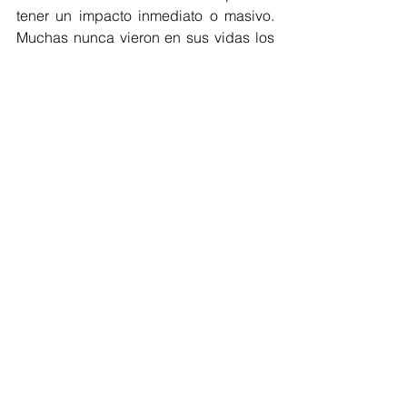
tener un impacto inmediato o masivo. 
Muchas nunca vieron en sus vidas los 
frutos tangibles de sus luchas. Pero 
lucharon. Las mujeres puertorriqueñas, 
como un todo, tenemos que aprender 
el valor de esa lucha. Cuando 
reconozcamos que cada mujer que da 
un paso hacia delante es una mujer 
que vale mucho para todas nosotras, 
estaremos en posición de asumir la 
responsabilidad que ha sido puesta en 
nuestras manos de conseguir la 
igualdad y construir un futuro de 
pueblo. Por ello, antes, hoy y mañana, 
necesitamos marianas.
Tags:
mujeresconvision
puertorico
politica